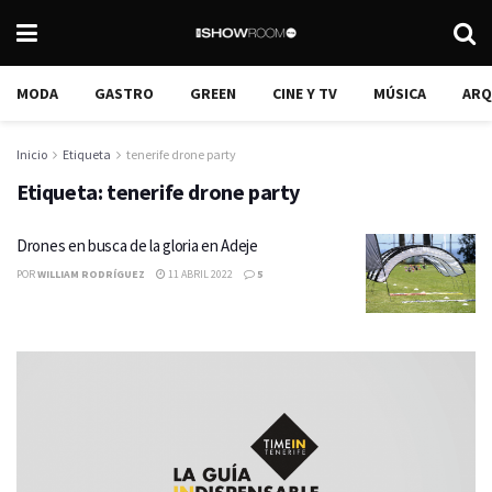
MODA
GASTRO
GREEN
CINE Y TV
MÚSICA
ARQ
Inicio
Etiqueta
tenerife drone party
Etiqueta:
tenerife drone party
Drones en busca de la gloria en Adeje
POR
WILLIAM RODRÍGUEZ
11 ABRIL 2022
5