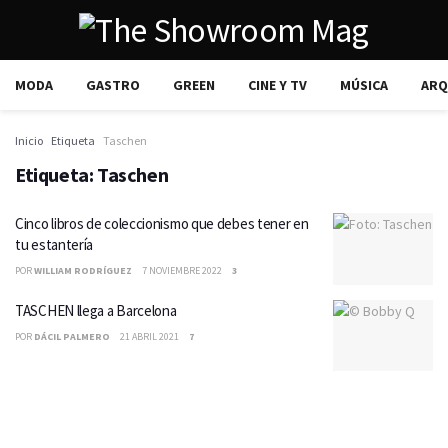
MODA
GASTRO
GREEN
CINE Y TV
MÚSICA
ARQ
Inicio
Etiqueta
Taschen
Etiqueta:
Taschen
Cinco libros de coleccionismo que debes tener en
tu estantería
POR
WILLIAM RODRÍGUEZ
7 NOVIEMBRE 2022
3
TASCHEN llega a Barcelona
POR
DÁCIL PALMERO
21 ABRIL 2021
7