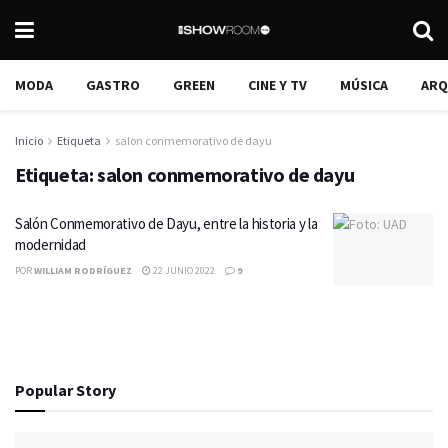
MODA
GASTRO
GREEN
CINE Y TV
MÚSICA
ARQ
Inicio
Etiqueta
salon conmemorativo de dayu
Etiqueta:
salon conmemorativo de dayu
Salón Conmemorativo de Dayu, entre la historia y la
modernidad
POR
WILLIAM RODRÍGUEZ
22 JUNIO 2022
9
Popular Story