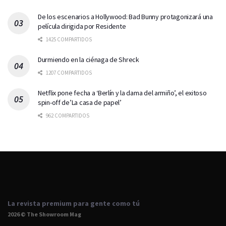
De los escenarios a Hollywood: Bad Bunny protagonizará una
película dirigida por Residente
1425 COMPARTIDOS
Durmiendo en la ciénaga de Shreck
1207 COMPARTIDOS
Netflix pone fecha a ‘Berlín y la dama del armiño’, el exitoso
spin-off de’La casa de papel’
962 COMPARTIDOS
La revista premium para gente como tú
2026 © The Showroom Mag