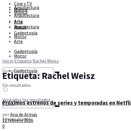
Cine y TV
Sin resultados
Arquitectura
Música
Música
Arquitectura
Arte
Arte
Ver todos los resultados
Arquitectura
Motor
Gadgetopía
Motor
Arte
Gadgetopía
Motor
Inicio
Etiqueta
Rachel Weisz
Gadgetopía
Etiqueta:
Rachel Weisz
Sin resultados
Ver todos los resultados
Próximos estrenos de series y temporadas en Netfli
por
Ana de Armas
Sin resultados
12 febrero 2026
0