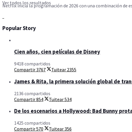
Ver todos los resultados
Netflix inicia la programación de 2026 con una combinación de es
Popular Story
Cien años, cien películas de Disney
9418 compartidos
Compartir
3767
Tuitear
2355
James & Rita, la primera solución global de tra
2136 compartidos
Compartir
854
Tuitear
534
De los escenarios a Hollywood: Bad Bunny prota
1425 compartidos
Compartir
570
Tuitear
356