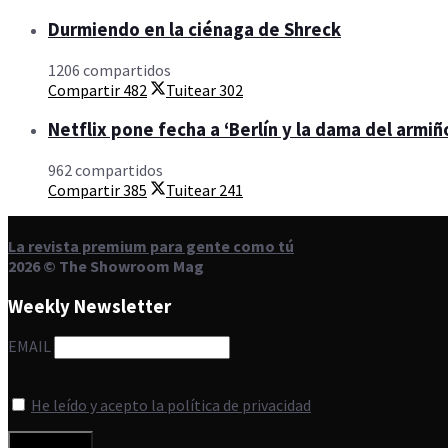
Durmiendo en la ciénaga de Shreck
1206 compartidos
Compartir
482
Tuitear
302
Netflix pone fecha a ‘Berlín y la dama del armiño
962 compartidos
Compartir
385
Tuitear
241
La revista premium para gente como tú
2026 © The Showroom Mag
Weekly Newsletter
EMAIL
He leído y acepto la política de privacidad