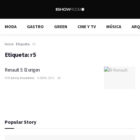
MODA
GASTRO
GREEN
CINE Y TV
MÚSICA
ARQ
Inicio
Etiqueta
r5
Etiqueta:
r5
Renault 5: El origen
POR
DÁCIL PALMERO
8 ABRIL 2021
37
Popular Story