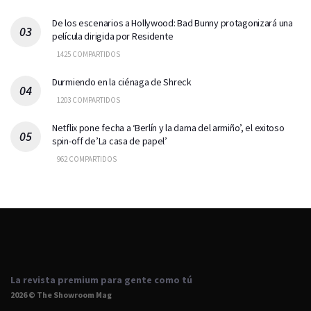
De los escenarios a Hollywood: Bad Bunny protagonizará una
película dirigida por Residente
1425 COMPARTIDOS
Durmiendo en la ciénaga de Shreck
1203 COMPARTIDOS
Netflix pone fecha a ‘Berlín y la dama del armiño’, el exitoso
spin-off de’La casa de papel’
962 COMPARTIDOS
La revista premium para gente como tú
2026 © The Showroom Mag