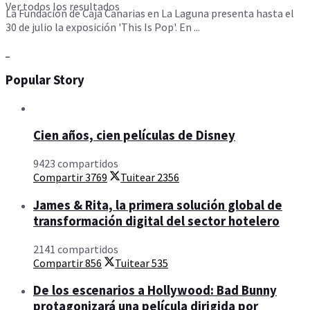
Ver todos los resultados
La Fundación de Caja Canarias en La Laguna presenta hasta el
30 de julio la exposición 'This Is Pop'. En ...
Popular Story
Cien años, cien películas de Disney
9423 compartidos
Compartir
3769
Tuitear
2356
James & Rita, la primera solución global de
transformación digital del sector hotelero
2141 compartidos
Compartir
856
Tuitear
535
De los escenarios a Hollywood: Bad Bunny
protagonizará una película dirigida por