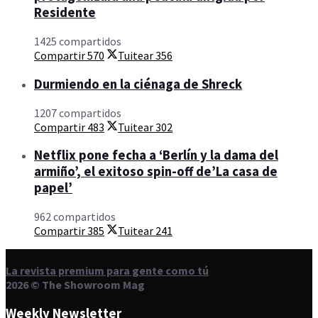
Residente
1425 compartidos
Compartir
570
Tuitear
356
Durmiendo en la ciénaga de Shreck
1207 compartidos
Compartir
483
Tuitear
302
Netflix pone fecha a ‘Berlín y la dama del
armiño’, el exitoso spin-off de’La casa de
papel’
962 compartidos
Compartir
385
Tuitear
241
La revista premium para gente como tú
2026 © The Showroom Mag
Weekly Newsletter