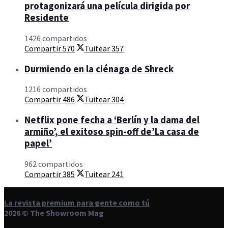
protagonizará una película dirigida por
Residente
1426 compartidos
Compartir
570
Tuitear
357
Durmiendo en la ciénaga de Shreck
1216 compartidos
Compartir
486
Tuitear
304
Netflix pone fecha a ‘Berlín y la dama del
armiño’, el exitoso spin-off de’La casa de
papel’
962 compartidos
Compartir
385
Tuitear
241
La revista premium para gente como tú
2026 © The Showroom Mag