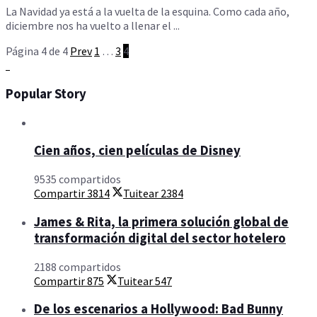
La Navidad ya está a la vuelta de la esquina. Como cada año,
diciembre nos ha vuelto a llenar el ...
Página 4 de 4
Prev
1
…
3
4
Popular Story
Cien años, cien películas de Disney
9535 compartidos
Compartir
3814
Tuitear
2384
James & Rita, la primera solución global de
transformación digital del sector hotelero
2188 compartidos
Compartir
875
Tuitear
547
De los escenarios a Hollywood: Bad Bunny