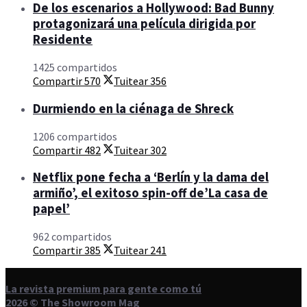
De los escenarios a Hollywood: Bad Bunny
protagonizará una película dirigida por
Residente
1425 compartidos
Compartir
570
Tuitear
356
Durmiendo en la ciénaga de Shreck
1206 compartidos
Compartir
482
Tuitear
302
Netflix pone fecha a ‘Berlín y la dama del
armiño’, el exitoso spin-off de’La casa de
papel’
962 compartidos
Compartir
385
Tuitear
241
La revista premium para gente como tú
2026 © The Showroom Mag