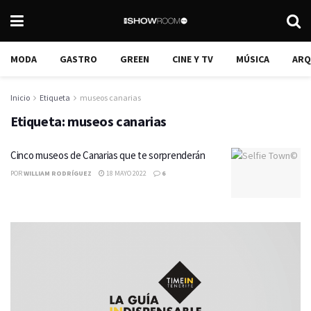
MODA
GASTRO
GREEN
CINE Y TV
MÚSICA
ARQ
Inicio
Etiqueta
museos canarias
Etiqueta:
museos canarias
Cinco museos de Canarias que te sorprenderán
POR
WILLIAM RODRÍGUEZ
18 MAYO 2022
6