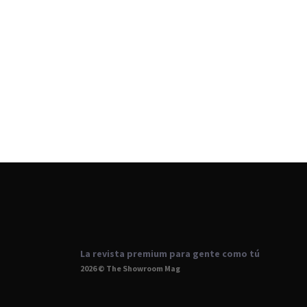
La revista premium para gente como tú
2026 © The Showroom Mag