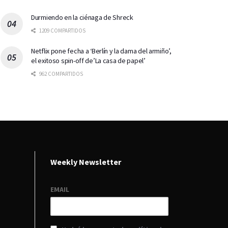
Durmiendo en la ciénaga de Shreck
1209 COMPARTIDOS
Netflix pone fecha a ‘Berlín y la dama del armiño’,
el exitoso spin-off de’La casa de papel’
962 COMPARTIDOS
Weekly Newsletter
EMAIL