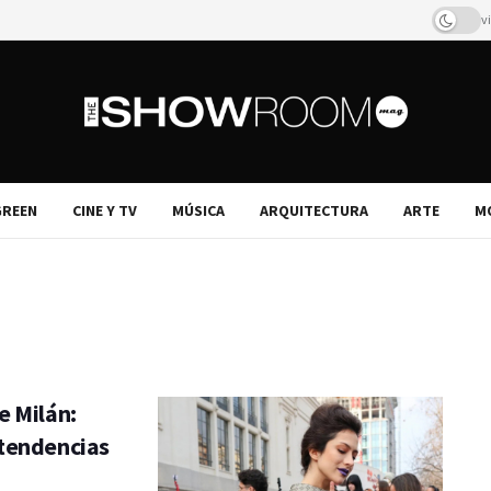
v
REEN
CINE Y TV
MÚSICA
ARQUITECTURA
ARTE
M
e Milán:
 tendencias