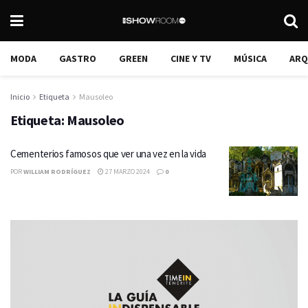
MODA
GASTRO
GREEN
CINE Y TV
MÚSICA
ARQ
Inicio
Etiqueta
Mausoleo
Etiqueta:
Mausoleo
Cementerios famosos que ver una vez en la vida
POR
WILLIAM RODRÍGUEZ
27 MARZO 2024
0