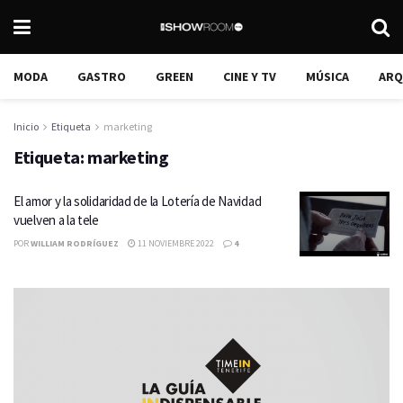
MODA
GASTRO
GREEN
CINE Y TV
MÚSICA
ARQ
Inicio
Etiqueta
marketing
Etiqueta:
marketing
El amor y la solidaridad de la Lotería de Navidad
vuelven a la tele
POR
WILLIAM RODRÍGUEZ
11 NOVIEMBRE 2022
4