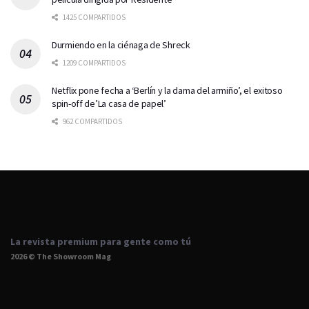
1425 COMPARTIDOS
Durmiendo en la ciénaga de Shreck
1209 COMPARTIDOS
Netflix pone fecha a ‘Berlín y la dama del armiño’, el exitoso
spin-off de’La casa de papel’
962 COMPARTIDOS
La revista premium para gente como tú
2026 © The Showroom Mag