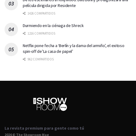
película dirigida por Residente
1426 COMPARTIDOS
Durmiendo en la ciénaga de Shreck
1216 COMPARTIDOS
Netflix pone fecha a ‘Berlín y la dama del armiño’, el exitoso
spin-off de’La casa de papel’
962 COMPARTIDOS
La revista premium para gente como tú
2026 © The Showroom Mag