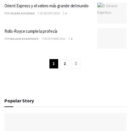
Orient Express y el velero más grande del mundo
POR
SELENA ROSENDE
28 AGOSTO 2024
4
Rolls-Royce cumple la profecía
POR
WILLIAM RODRÍGUEZ
28 OCTUBRE 2022
6
1
2
Popular Story