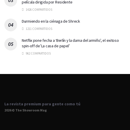
película dirigida por Residente
1426 COMPARTIDOS
Durmiendo en la ciénaga de Shreck
1211 COMPARTIDOS
Netflix pone fecha a ‘Berlín y la dama del armiño’, el exitoso
spin-off de’La casa de papel’
962 COMPARTIDOS
La revista premium para gente como tú
2026 © The Showroom Mag