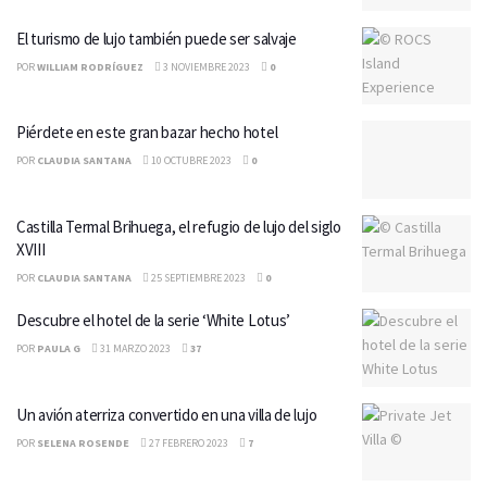
El turismo de lujo también puede ser salvaje
POR
WILLIAM RODRÍGUEZ
3 NOVIEMBRE 2023
0
Piérdete en este gran bazar hecho hotel
POR
CLAUDIA SANTANA
10 OCTUBRE 2023
0
Castilla Termal Brihuega, el refugio de lujo del siglo
XVIII
POR
CLAUDIA SANTANA
25 SEPTIEMBRE 2023
0
Descubre el hotel de la serie ‘White Lotus’
POR
PAULA G
31 MARZO 2023
37
Un avión aterriza convertido en una villa de lujo
POR
SELENA ROSENDE
27 FEBRERO 2023
7