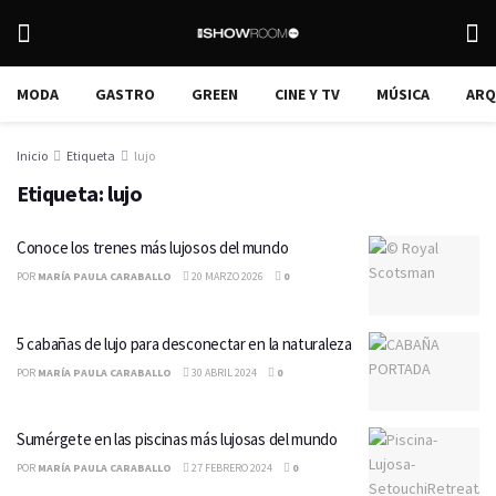
MODA
GASTRO
GREEN
CINE Y TV
MÚSICA
ARQ
Inicio
Etiqueta
lujo
Etiqueta:
lujo
Conoce los trenes más lujosos del mundo
POR
MARÍA PAULA CARABALLO
20 MARZO 2026
0
5 cabañas de lujo para desconectar en la naturaleza
POR
MARÍA PAULA CARABALLO
30 ABRIL 2024
0
Sumérgete en las piscinas más lujosas del mundo
POR
MARÍA PAULA CARABALLO
27 FEBRERO 2024
0