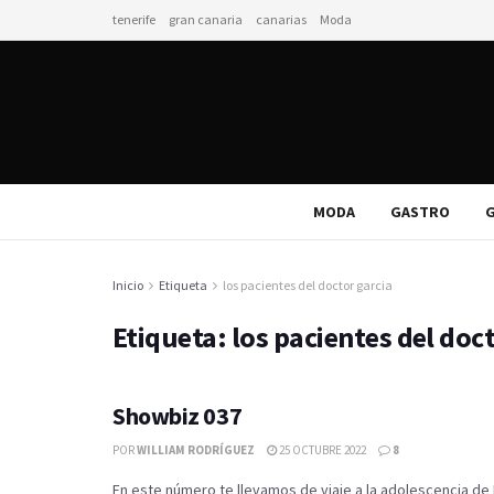
tenerife
gran canaria
canarias
Moda
MODA
GASTRO
G
Inicio
Etiqueta
los pacientes del doctor garcia
Etiqueta:
los pacientes del doc
Showbiz 037
POR
WILLIAM RODRÍGUEZ
25 OCTUBRE 2022
8
En este número te llevamos de viaje a la adolescencia d