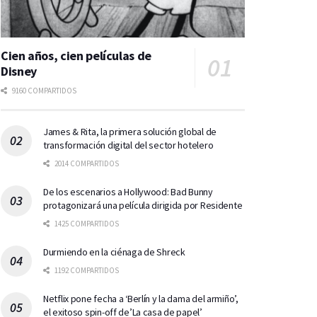
Cien años, cien películas de
Disney
9160 COMPARTIDOS
James & Rita, la primera solución global de
transformación digital del sector hotelero
2014 COMPARTIDOS
De los escenarios a Hollywood: Bad Bunny
protagonizará una película dirigida por Residente
1425 COMPARTIDOS
Durmiendo en la ciénaga de Shreck
1192 COMPARTIDOS
Netflix pone fecha a ‘Berlín y la dama del armiño’,
el exitoso spin-off de’La casa de papel’