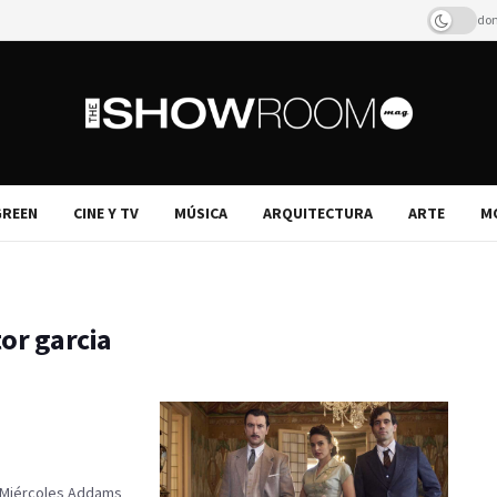
dom
REEN
CINE Y TV
MÚSICA
ARQUITECTURA
ARTE
M
tor garcia
e Miércoles Addams