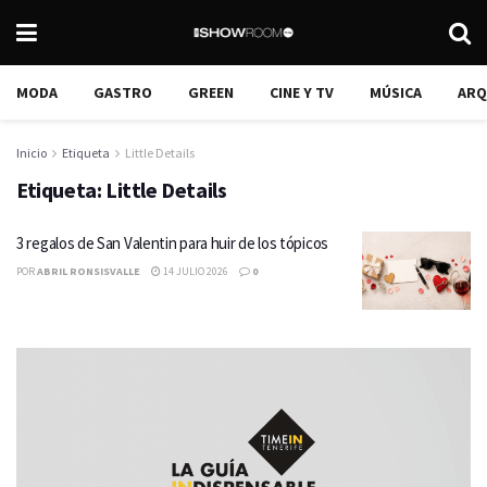
MODA
GASTRO
GREEN
CINE Y TV
MÚSICA
ARQ
Inicio
Etiqueta
Little Details
Etiqueta:
Little Details
3 regalos de San Valentin para huir de los tópicos
POR
ABRIL RONSISVALLE
14 JULIO 2026
0