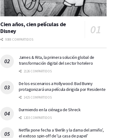
Cien años, cien películas de
Disney
9388 COMPARTIDOS
James & Rita, la primera solución global de
transformación digital del sector hotelero
2126 COMPARTIDOS
De los escenarios a Hollywood: Bad Bunny
protagonizará una película dirigida por Residente
1425 COMPARTIDOS
Durmiendo en la ciénaga de Shreck
1203 COMPARTIDOS
Netflix pone fecha a ‘Berlín y la dama del armiño’,
el exitoso spin-off de’La casa de papel’