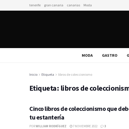
tenerife
gran canaria
canarias
Moda
MODA
GASTRO
G
Inicio
Etiqueta
libros de coleccionismo
Etiqueta:
libros de coleccionis
Cinco libros de coleccionismo que deb
tu estantería
POR
WILLIAM RODRÍGUEZ
7 NOVIEMBRE 2022
3