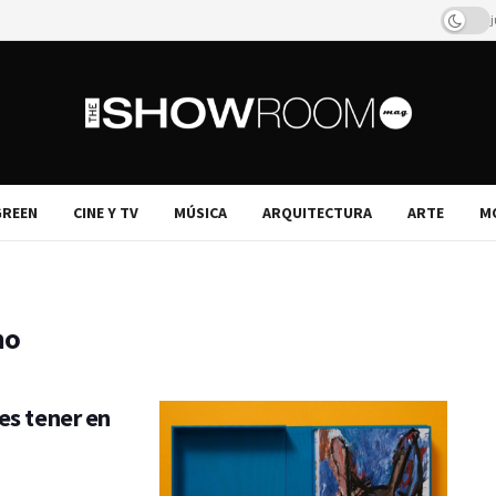
j
REEN
CINE Y TV
MÚSICA
ARQUITECTURA
ARTE
M
mo
es tener en