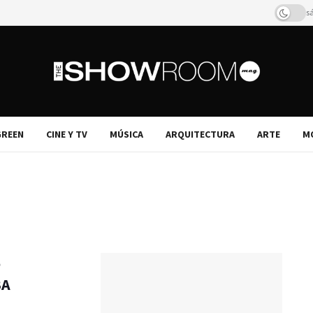
s
REEN
CINE Y TV
MÚSICA
ARQUITECTURA
ARTE
M
e
BA