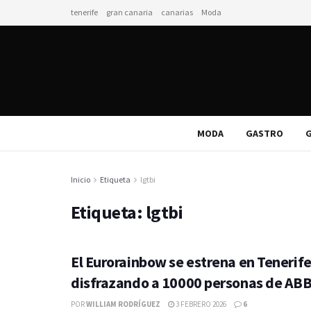
tenerife
gran canaria
canarias
Moda
MODA
GASTRO
G
Inicio
Etiqueta
lgtbi
Etiqueta:
lgtbi
El Eurorainbow se estrena en Tenerif
disfrazando a 10000 personas de AB
POR
WILLIAM RODRÍGUEZ
3 FEBRERO 2026
6