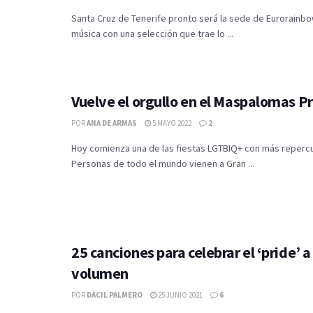
Santa Cruz de Tenerife pronto será la sede de Eurorainbow
música con una selección que trae lo ...
Vuelve el orgullo en el Maspalomas P
POR
ANA DE ARMAS
5 MAYO 2022
2
Hoy comienza una de las fiestas LGTBIQ+ con más reperc
Personas de todo el mundo vienen a Gran ...
25 canciones para celebrar el ‘pride’ 
volumen
POR
DÁCIL PALMERO
25 JUNIO 2021
6