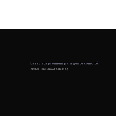
La revista premium para gente como tú
2026 © The Showroom Mag