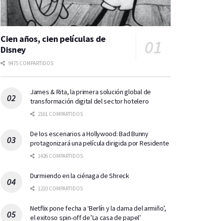
Cien años, cien películas de
Disney
9475 COMPARTIDOS
James & Rita, la primera solución global de
transformación digital del sector hotelero
2161 COMPARTIDOS
De los escenarios a Hollywood: Bad Bunny
protagonizará una película dirigida por Residente
1426 COMPARTIDOS
Durmiendo en la ciénaga de Shreck
1210 COMPARTIDOS
Netflix pone fecha a ‘Berlín y la dama del armiño’,
el exitoso spin-off de’La casa de papel’