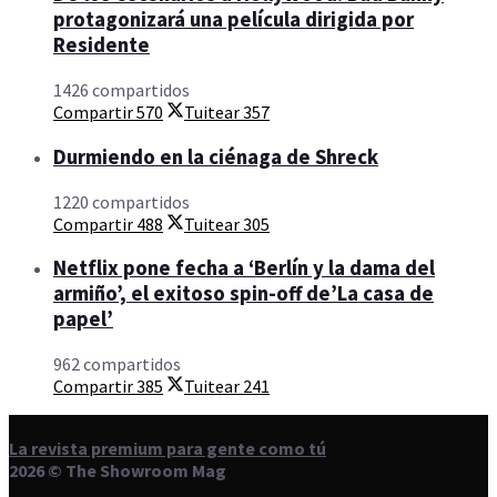
protagonizará una película dirigida por
Residente
1426 compartidos
Compartir
570
Tuitear
357
Durmiendo en la ciénaga de Shreck
1220 compartidos
Compartir
488
Tuitear
305
Netflix pone fecha a ‘Berlín y la dama del
armiño’, el exitoso spin-off de’La casa de
papel’
962 compartidos
Compartir
385
Tuitear
241
La revista premium para gente como tú
2026 © The Showroom Mag