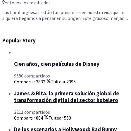
8
Ver todos los resultados
Las hamburguesas están tan presentes en nuestra vida que ni
siquiera llegamos a pensar en su origen. Este grasoso manjar, ...
Popular Story
Cien años, cien películas de Disney
9580 compartidos
Compartir
3832
Tuitear
2395
James & Rita, la primera solución global de
transformación digital del sector hotelero
2211 compartidos
Compartir
884
Tuitear
553
De los escenarios a Hollywood: Bad Bunny