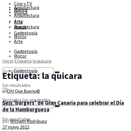
Cine y TV
Sin resultados
Arquitectura
Música
Música
Arquitectura
Arte
Arte
Ver todos los resultados
Arquitectura
Motor
Gadgetopía
Motor
Arte
Gadgetopía
Motor
Inicio
Etiqueta
la quicara
Gadgetopía
Etiqueta:
la quicara
Sin resultados
Ver todos los resultados
Seis ‘burgers’ de Gran Canaria para celebrar el Día
de la Hamburguesa
Sin resultados
por
William Rodríguez
27 mayo 2022