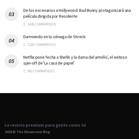
De los escenarios a Hollywood: Bad Bunny protagonizará una
película dirigida por Residente
1426 COMPARTIDOS
Durmiendo en la ciénaga de Shreck
1220 COMPARTIDOS
Netflix pone fecha a ‘Berlín y la dama del armiño’, el exitoso
spin-off de’La casa de papel’
962 COMPARTIDOS
La revista premium para gente como tú
2026 © The Showroom Mag