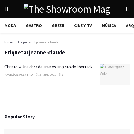
MODA
GASTRO
GREEN
CINE Y TV
MÚSICA
ARQ
Inicio
Etiqueta
jeanne-claude
Etiqueta:
jeanne-claude
Christo: «Una obra de arte es un grito de libertad»
POR
DÁCIL PALMERO
15 ABRIL 2021
8
Popular Story