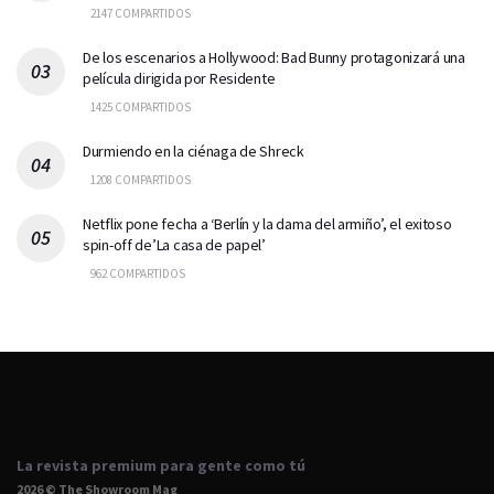
2147 COMPARTIDOS
De los escenarios a Hollywood: Bad Bunny protagonizará una
película dirigida por Residente
1425 COMPARTIDOS
Durmiendo en la ciénaga de Shreck
1208 COMPARTIDOS
Netflix pone fecha a ‘Berlín y la dama del armiño’, el exitoso
spin-off de’La casa de papel’
962 COMPARTIDOS
La revista premium para gente como tú
2026 © The Showroom Mag