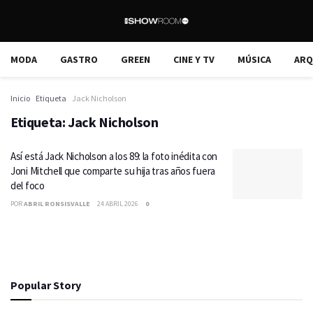
MODA
GASTRO
GREEN
CINE Y TV
MÚSICA
ARQ
Inicio
Etiqueta
Jack Nicholson
Etiqueta:
Jack Nicholson
Así está Jack Nicholson a los 89: la foto inédita con
Joni Mitchell que comparte su hija tras años fuera
del foco
POR
ABRIL RONSISVALLE
24 ABRIL 2026
0
Popular Story