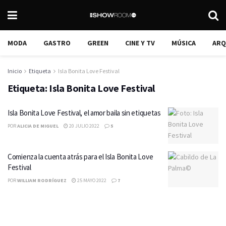
MODA
GASTRO
GREEN
CINE Y TV
MÚSICA
ARQ
Inicio
Etiqueta
Isla Bonita Love Festival
Etiqueta:
Isla Bonita Love Festival
Isla Bonita Love Festival, el amor baila sin etiquetas
POR
ALICIA DE MIGUEL
20 JULIO 2022
5
Comienza la cuenta atrás para el Isla Bonita Love
Festival
POR
WILLIAM RODRÍGUEZ
25 MAYO 2022
7