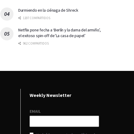
Durmiendo en la ciénaga de Shreck
1207 COMPARTIDOS
Netflix pone fecha a ‘Berlín y la dama del armiño’,
el exitoso spin-off de’La casa de papel’
962 COMPARTIDOS
Weekly Newsletter
EMAIL