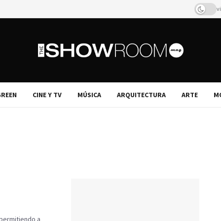
v
REEN
CINE Y TV
MÚSICA
ARQUITECTURA
ARTE
M
 permitiendo a