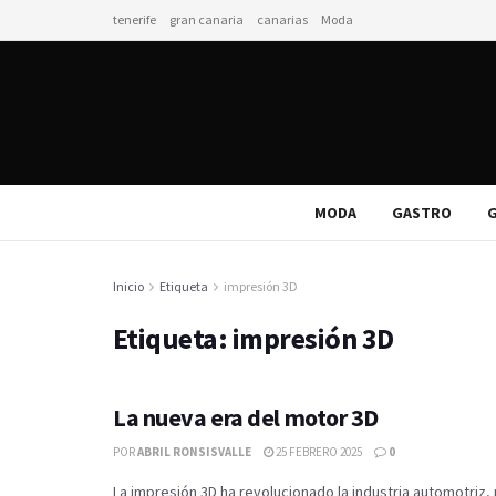
tenerife
gran canaria
canarias
Moda
MODA
GASTRO
G
Inicio
Etiqueta
impresión 3D
Etiqueta:
impresión 3D
La nueva era del motor 3D
POR
ABRIL RONSISVALLE
25 FEBRERO 2025
0
La impresión 3D ha revolucionado la industria automotriz,