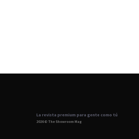
La revista premium para gente como tú
2026 © The Showroom Mag