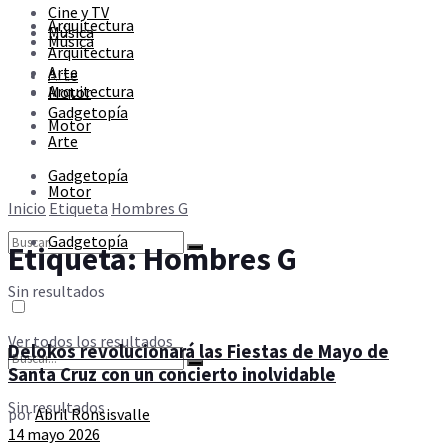
Cine y TV
Sin resultados
Arquitectura
Música
Música
Arquitectura
Arte
Arte
Ver todos los resultados
Arquitectura
Motor
Gadgetopía
Motor
Arte
Gadgetopía
Motor
Inicio
Etiqueta
Hombres G
Gadgetopía
Etiqueta:
Hombres G
Sin resultados
Ver todos los resultados
Delokos revolucionará las Fiestas de Mayo de
Santa Cruz con un concierto inolvidable
Sin resultados
por
Abril Ronsisvalle
14 mayo 2026