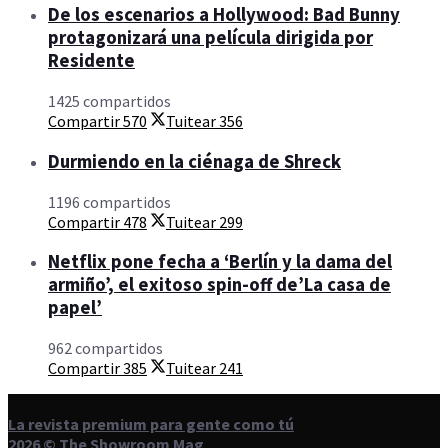
De los escenarios a Hollywood: Bad Bunny
protagonizará una película dirigida por
Residente
1425 compartidos
Compartir
570
Tuitear
356
Durmiendo en la ciénaga de Shreck
1196 compartidos
Compartir
478
Tuitear
299
Netflix pone fecha a ‘Berlín y la dama del
armiño’, el exitoso spin-off de’La casa de
papel’
962 compartidos
Compartir
385
Tuitear
241
La revista premium para gente como tú
2026 © The Showroom Mag