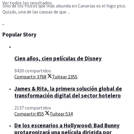
Ver todos los resultados
Uno de los frutos que más abunda en Canarias es el higo pico.
Quizás, una de las causas de que ...
Popular Story
Cien años, cien películas de Disney
9420 compartidos
Compartir
3768
Tuitear
2355
James & Rita, la primera solución global de
transformación digital del sector hotelero
2137 compartidos
Compartir
855
Tuitear
534
De los escenarios a Hollywood: Bad Bunny
protagonizará una película dirigida por