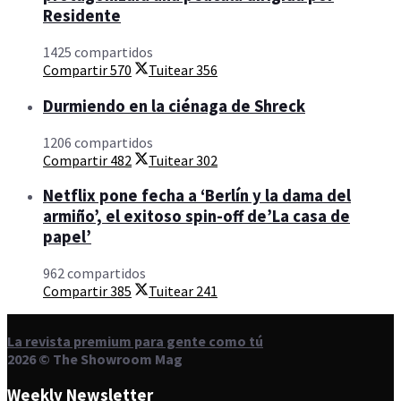
Residente
1425 compartidos
Compartir
570
Tuitear
356
Durmiendo en la ciénaga de Shreck
1206 compartidos
Compartir
482
Tuitear
302
Netflix pone fecha a ‘Berlín y la dama del
armiño’, el exitoso spin-off de’La casa de
papel’
962 compartidos
Compartir
385
Tuitear
241
La revista premium para gente como tú
2026 © The Showroom Mag
Weekly Newsletter