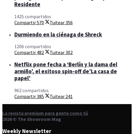
Residente
1425 compartidos
Compartir
570
Tuitear
356
Durmiendo en la ciénaga de Shreck
1206 compartidos
Compartir
482
Tuitear
302
Netflix pone fecha a ‘Berlín y la dama del
armiño’, el exitoso spin-off de’La casa de
papel’
962 compartidos
Compartir
385
Tuitear
241
La revista premium para gente como tú
2026 © The Showroom Mag
Weekly Newsletter