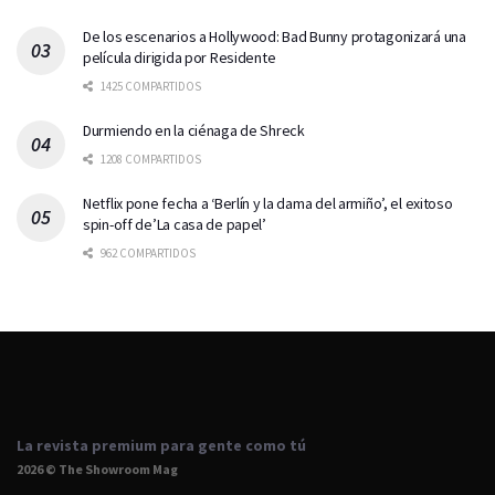
De los escenarios a Hollywood: Bad Bunny protagonizará una
película dirigida por Residente
1425 COMPARTIDOS
Durmiendo en la ciénaga de Shreck
1208 COMPARTIDOS
Netflix pone fecha a ‘Berlín y la dama del armiño’, el exitoso
spin-off de’La casa de papel’
962 COMPARTIDOS
La revista premium para gente como tú
2026 © The Showroom Mag