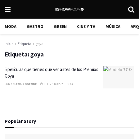
MODA
GASTRO
GREEN
CINE Y TV
MÚSICA
ARQ
Inicio
Etiqueta
goya
Etiqueta:
goya
5 películas que tienes que ver antes de los Premios
Goya
POR
SELENA ROSENDE
1 FEBRERO 2023
5
Popular Story