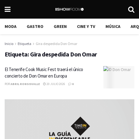
MODA
GASTRO
GREEN
CINE Y TV
MÚSICA
ARQ
Inicio
Etiqueta
Gira despedida Don Omar
Etiqueta:
Gira despedida Don Omar
El Tenerife Cook Music Fest traerá el único
concierto de Don Omar en Europa
POR
ABRIL RONSISVALLE
20 JULIO 2026
0