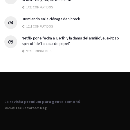
1426 COMPARTIDOS
Durmiendo en la ciénaga de Shreck
1211 COMPARTIDOS
Netflix pone fecha a ‘Berlín y la dama del armiño’, el exitoso
spin-off de’La casa de papel’
962 COMPARTIDOS
La revista premium para gente como tú
2026 © The Showroom Mag