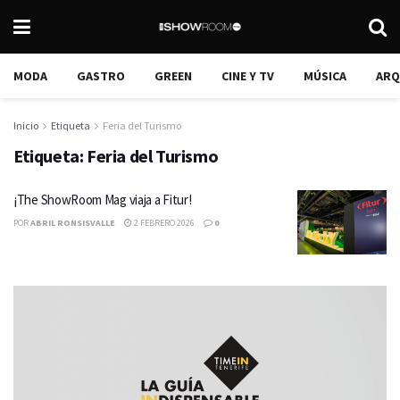
MODA
GASTRO
GREEN
CINE Y TV
MÚSICA
ARQ
Inicio
Etiqueta
Feria del Turismo
Etiqueta:
Feria del Turismo
¡The ShowRoom Mag viaja a Fitur!
POR
ABRIL RONSISVALLE
2 FEBRERO 2026
0