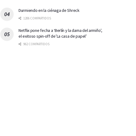
Durmiendo en la ciénaga de Shreck
1206 COMPARTIDOS
Netflix pone fecha a ‘Berlín y la dama del armiño’,
el exitoso spin-off de’La casa de papel’
962 COMPARTIDOS