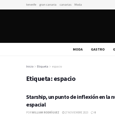
tenerife
gran canaria
canarias
Moda
MODA
GASTRO
G
Inicio
Etiqueta
espacio
Etiqueta:
espacio
Starship, un punto de inflexión en la 
espacial
POR
WILLIAM RODRÍGUEZ
27 NOVIEMBRE 2023
0