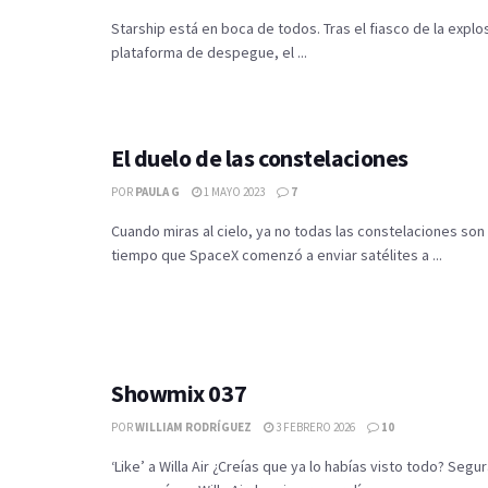
Starship está en boca de todos. Tras el fiasco de la explos
plataforma de despegue, el ...
El duelo de las constelaciones
POR
PAULA G
1 MAYO 2023
7
Cuando miras al cielo, ya no todas las constelaciones son
tiempo que SpaceX comenzó a enviar satélites a ...
Showmix 037
POR
WILLIAM RODRÍGUEZ
3 FEBRERO 2026
10
‘Like’ a Willa Air ¿Creías que ya lo habías visto todo? Seg