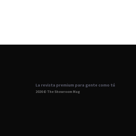
La revista premium para gente como tú
2026 © The Showroom Mag