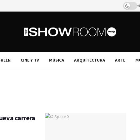
v
REEN
CINE Y TV
MÚSICA
ARQUITECTURA
ARTE
M
nueva carrera