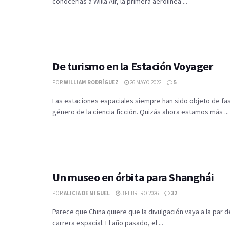
conocerías a Willa Air, la primera aerolínea ...
De turismo en la Estación Voyager
POR
WILLIAM RODRÍGUEZ
26 MAYO 2022
5
Las estaciones espaciales siempre han sido objeto de fas
género de la ciencia ficción. Quizás ahora estamos más ...
Un museo en órbita para Shanghái
POR
ALICIA DE MIGUEL
3 FEBRERO 2026
32
Parece que China quiere que la divulgación vaya a la par 
carrera espacial. El año pasado, el ...