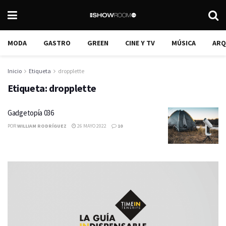
MODA
GASTRO
GREEN
CINE Y TV
MÚSICA
ARQ
Inicio
Etiqueta
dropplette
Etiqueta:
dropplette
Gadgetopía 036
POR
WILLIAM RODRÍGUEZ
26 MAYO 2022
10