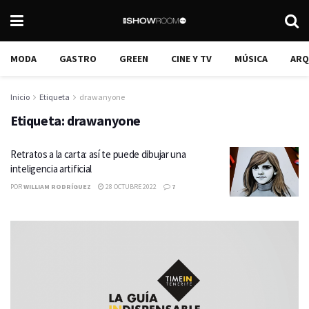
MODA
GASTRO
GREEN
CINE Y TV
MÚSICA
ARQ
Inicio
Etiqueta
drawanyone
Etiqueta:
drawanyone
Retratos a la carta: así te puede dibujar una
inteligencia artificial
POR
WILLIAM RODRÍGUEZ
28 OCTUBRE 2022
7