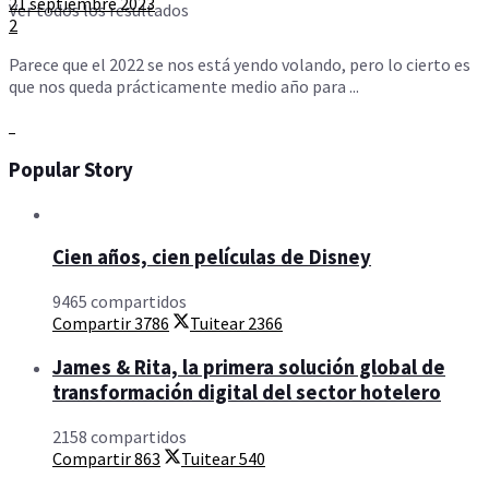
21 septiembre 2023
Ver todos los resultados
2
Parece que el 2022 se nos está yendo volando, pero lo cierto es
que nos queda prácticamente medio año para ...
Popular Story
Cien años, cien películas de Disney
9465 compartidos
Compartir
3786
Tuitear
2366
James & Rita, la primera solución global de
transformación digital del sector hotelero
2158 compartidos
Compartir
863
Tuitear
540