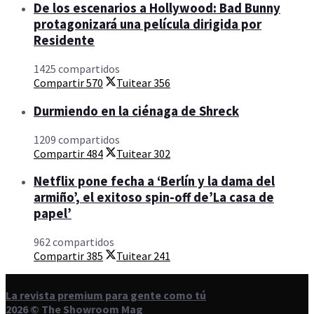
De los escenarios a Hollywood: Bad Bunny
protagonizará una película dirigida por
Residente
1425 compartidos
Compartir
570
Tuitear
356
Durmiendo en la ciénaga de Shreck
1209 compartidos
Compartir
484
Tuitear
302
Netflix pone fecha a ‘Berlín y la dama del
armiño’, el exitoso spin-off de’La casa de
papel’
962 compartidos
Compartir
385
Tuitear
241
La revista premium para gente como tú
2026 © The Showroom Mag