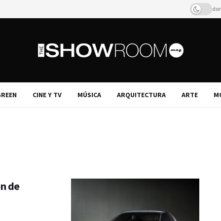
dom
REEN
CINE Y TV
MÚSICA
ARQUITECTURA
ARTE
M
ón de