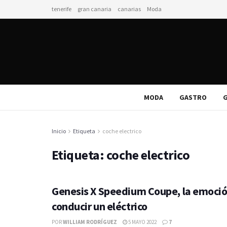
tenerife
gran canaria
canarias
Moda
MODA
GASTRO
G
Inicio
Etiqueta
coche electrico
Etiqueta:
coche electrico
Genesis X Speedium Coupe, la emoci
conducir un eléctrico
POR
WILLIAM RODRÍGUEZ
5 MAYO 2022
7