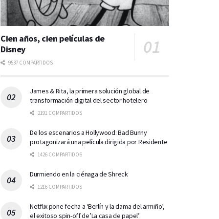
Cien años, cien películas de
Disney
9537 COMPARTIDOS
James & Rita, la primera solución global de
transformación digital del sector hotelero
2191 COMPARTIDOS
De los escenarios a Hollywood: Bad Bunny
protagonizará una película dirigida por Residente
1426 COMPARTIDOS
Durmiendo en la ciénaga de Shreck
1216 COMPARTIDOS
Netflix pone fecha a ‘Berlín y la dama del armiño’,
el exitoso spin-off de’La casa de papel’