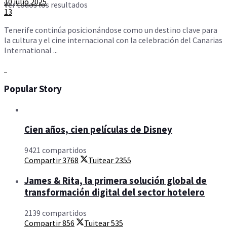
10 julio 2025
Ver todos los resultados
13
Tenerife continúa posicionándose como un destino clave para
la cultura y el cine internacional con la celebración del Canarias
International ...
Popular Story
Cien años, cien películas de Disney
9421 compartidos
Compartir
3768
Tuitear
2355
James & Rita, la primera solución global de
transformación digital del sector hotelero
2139 compartidos
Compartir
856
Tuitear
535