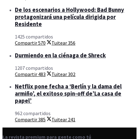
De los escenarios a Hollywood: Bad Bunny
protagonizará una película dirigida por
Residente
1425 compartidos
Compartir
570
Tuitear
356
Durmiendo en la ciénaga de Shreck
1207 compartidos
Compartir
483
Tuitear
302
Netflix pone fecha a ‘Berlín y la dama del
armiño’, el exitoso spin-off de’La casa de
papel’
962 compartidos
Compartir
385
Tuitear
241
La revista premium para gente como tú