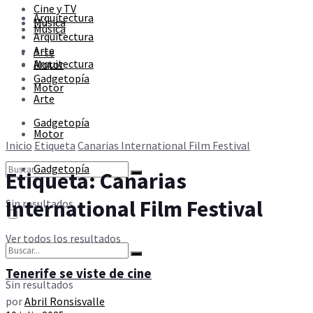
Cine y TV
Sin resultados
Arquitectura
Música
Música
Arquitectura
Arte
Arte
Ver todos los resultados
Arquitectura
Motor
Gadgetopía
Motor
Arte
Gadgetopía
Motor
Inicio
Etiqueta
Canarias International Film Festival
Gadgetopía
Etiqueta:
Canarias
International Film Festival
Sin resultados
Ver todos los resultados
Tenerife se viste de cine
Sin resultados
por
Abril Ronsisvalle