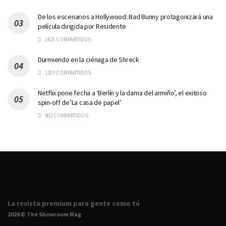
De los escenarios a Hollywood: Bad Bunny protagonizará una
película dirigida por Residente
1425 COMPARTIDOS
Durmiendo en la ciénaga de Shreck
1203 COMPARTIDOS
Netflix pone fecha a ‘Berlín y la dama del armiño’, el exitoso
spin-off de’La casa de papel’
962 COMPARTIDOS
La revista premium para gente como tú
2026 © The Showroom Mag