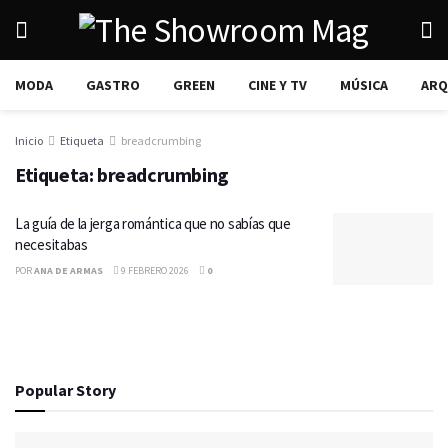
MODA
GASTRO
GREEN
CINE Y TV
MÚSICA
ARQ
Inicio
Etiqueta
breadcrumbing
Etiqueta:
breadcrumbing
La guía de la jerga romántica que no sabías que
necesitabas
POR
ANA DE ARMAS
9 FEBRERO 2026
0
Popular Story