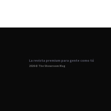
La revista premium para gente como tú
2026 © The Showroom Mag