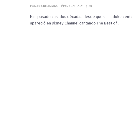
POR
ANA DE ARMAS
9 MARZO 2026
0
Han pasado casi dos décadas desde que una adolescente
apareció en Disney Channel cantando The Best of ...