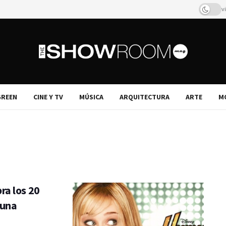
v
REEN
CINE Y TV
MÚSICA
ARQUITECTURA
ARTE
M
ra los 20
 una