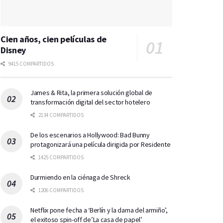
Cien años, cien películas de
Disney
9415 COMPARTIDOS
James & Rita, la primera solución global de
transformación digital del sector hotelero
2134 COMPARTIDOS
De los escenarios a Hollywood: Bad Bunny
protagonizará una película dirigida por Residente
1425 COMPARTIDOS
Durmiendo en la ciénaga de Shreck
1206 COMPARTIDOS
Netflix pone fecha a ‘Berlín y la dama del armiño’,
el exitoso spin-off de’La casa de papel’