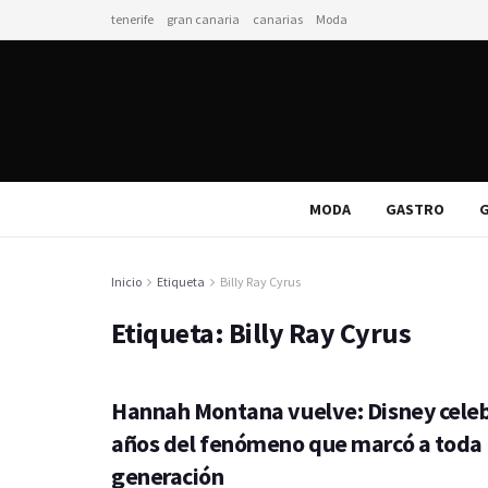
tenerife
gran canaria
canarias
Moda
MODA
GASTRO
G
Inicio
Etiqueta
Billy Ray Cyrus
Etiqueta:
Billy Ray Cyrus
Hannah Montana vuelve: Disney celeb
años del fenómeno que marcó a toda
generación