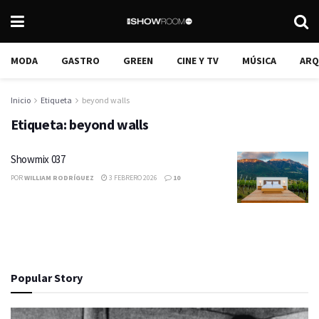
MODA
GASTRO
GREEN
CINE Y TV
MÚSICA
ARQ
Inicio
Etiqueta
beyond walls
Etiqueta:
beyond walls
Showmix 037
POR
WILLIAM RODRÍGUEZ
3 FEBRERO 2026
10
Popular Story