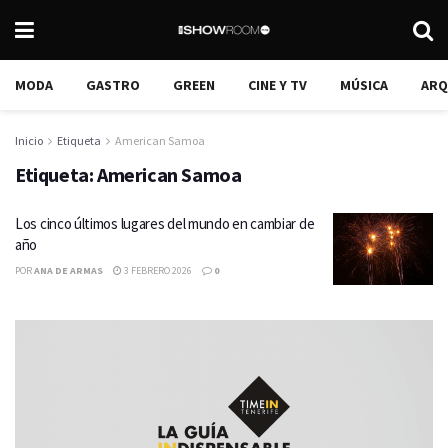
MODA
GASTRO
GREEN
CINE Y TV
MÚSICA
ARQ
Inicio
Etiqueta
American Samoa
Etiqueta:
American Samoa
Los cinco últimos lugares del mundo en cambiar de
año
POR
ANA DE ARMAS
3 FEBRERO 2026
0