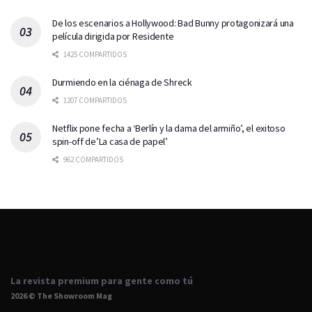
De los escenarios a Hollywood: Bad Bunny protagonizará una
película dirigida por Residente
1425 COMPARTIDOS
Durmiendo en la ciénaga de Shreck
1207 COMPARTIDOS
Netflix pone fecha a ‘Berlín y la dama del armiño’, el exitoso
spin-off de’La casa de papel’
962 COMPARTIDOS
La revista premium para gente como tú
2026 © The Showroom Mag