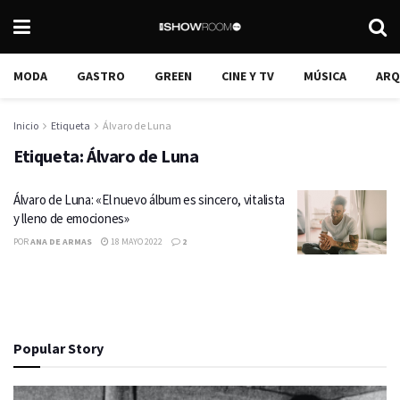
MODA
GASTRO
GREEN
CINE Y TV
MÚSICA
ARQ
Inicio
Etiqueta
Álvaro de Luna
Etiqueta:
Álvaro de Luna
Álvaro de Luna: «El nuevo álbum es sincero, vitalista
y lleno de emociones»
POR
ANA DE ARMAS
18 MAYO 2022
2
Popular Story