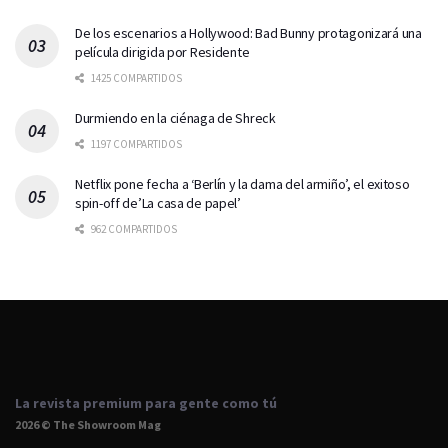
De los escenarios a Hollywood: Bad Bunny protagonizará una
película dirigida por Residente
1425 COMPARTIDOS
Durmiendo en la ciénaga de Shreck
1197 COMPARTIDOS
Netflix pone fecha a ‘Berlín y la dama del armiño’, el exitoso
spin-off de’La casa de papel’
962 COMPARTIDOS
La revista premium para gente como tú
2026 © The Showroom Mag