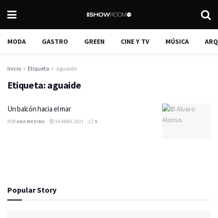
MODA
GASTRO
GREEN
CINE Y TV
MÚSICA
ARQ
Inicio
Etiqueta
aguaide
Etiqueta:
aguaide
Un balcón hacia el mar
POR
ANA MEDINA
14 ABRIL 2021
9
Popular Story