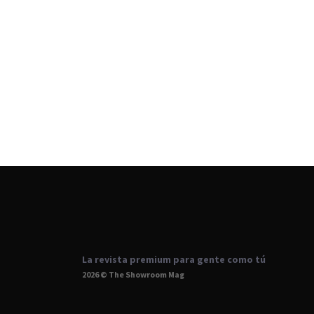
La revista premium para gente como tú
2026 © The Showroom Mag