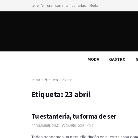
tenerife
gran canaria
canarias
Moda
MODA
GASTRO
G
Inicio
Etiqueta
23 abril
Etiqueta:
23 abril
Tu estantería, tu forma de ser
POR
SAMUEL DÍAZ
22 ABRIL 2025
0
Todos poseemos un pequeño rincón en nuestra casa dond