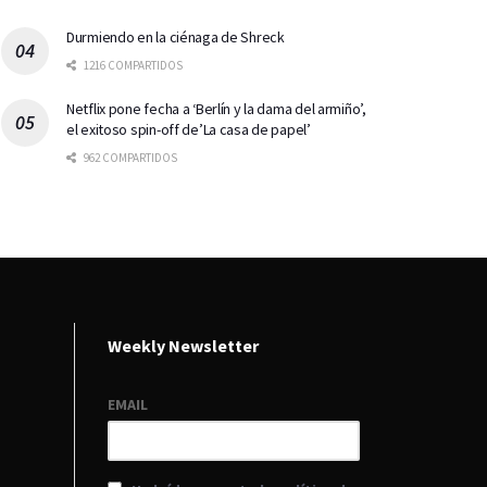
Durmiendo en la ciénaga de Shreck
1216 COMPARTIDOS
Netflix pone fecha a ‘Berlín y la dama del armiño’,
el exitoso spin-off de’La casa de papel’
962 COMPARTIDOS
Weekly Newsletter
EMAIL