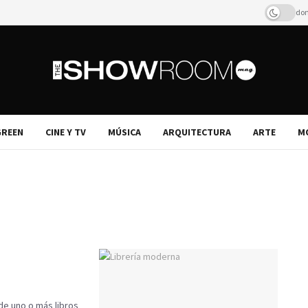
dom
REEN
CINE Y TV
MÚSICA
ARQUITECTURA
ARTE
M
e uno o más libros