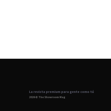
La revista premium para gente como tú
2026 © The Showroom Mag