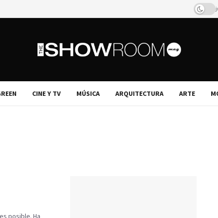
j
REEN
CINE Y TV
MÚSICA
ARQUITECTURA
ARTE
M
es posible. Ha