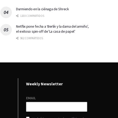
Durmiendo en la ciénaga de Shreck
1203 COMPARTIDOS
Netflix pone fecha a ‘Berlín y la dama del armiño’,
el exitoso spin-off de’La casa de papel’
962 COMPARTIDOS
Weekly Newsletter
EMAIL