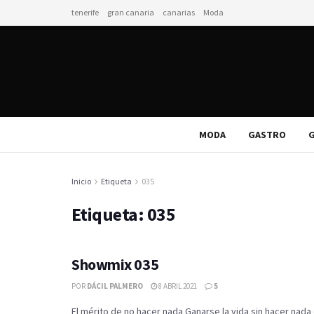
tenerife
gran canaria
canarias
Moda
MODA
GASTRO
G
Inicio
Etiqueta
035
Etiqueta:
035
Showmix 035
POR
DÁCIL PALMERO
8 ABRIL 2021
5
El mérito de no hacer nada Ganarse la vida sin hacer nada 