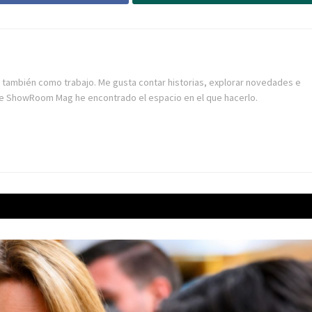
también como trabajo. Me gusta contar historias, explorar novedades e
he ShowRoom Mag he encontrado el espacio en el que hacerlo.