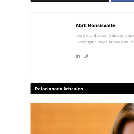
Abril Ronsisvalle
Leo y escribo como hobby, pero 
investigar nuevos temas y en T
Relacionado
Artículos