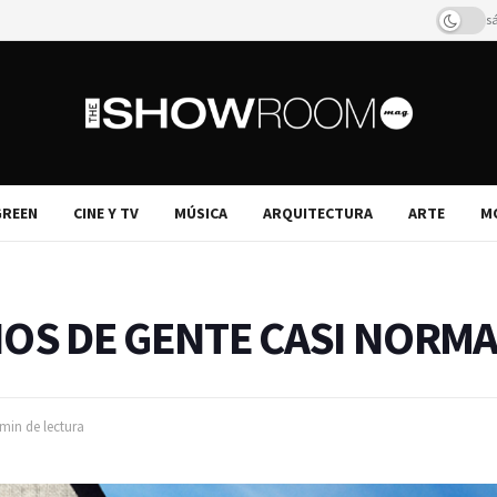
s
REEN
CINE Y TV
MÚSICA
ARQUITECTURA
ARTE
M
NOS DE GENTE CASI NORM
min de lectura