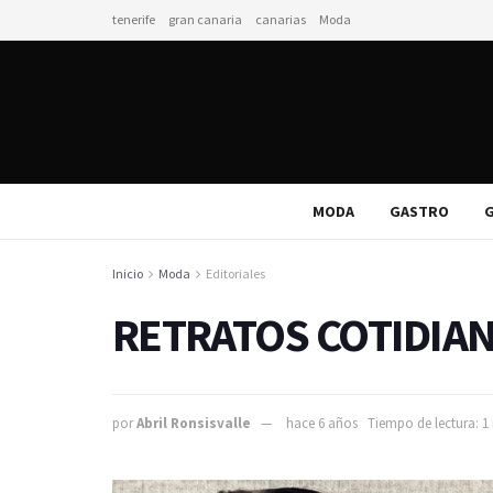
tenerife
gran canaria
canarias
Moda
MODA
GASTRO
G
Inicio
Moda
Editoriales
RETRATOS COTIDIA
por
Abril Ronsisvalle
hace 6 años
Tiempo de lectura: 1 