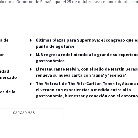
olicitar al Gobierno de España que el 25 de octubre sea reconocido oficial
da de
Últimas plazas para Supernova: el congreso que e
punto de agotarse
or
M.B regresa redefiniendo a lo grande su experienc
gastronómica
El restaurante Melvin, con el sello de Martín Beras
lidad
renueva su nueva carta con ‘alma’ y ‘esencia’
 mercado
The Retreat de The Ritz-Carlton Tenerife, Abama 
el verano con experiencias a medida entre alta
es de la
gastronomía, bienestar y conexión con el entorno
CARGAR MÁS