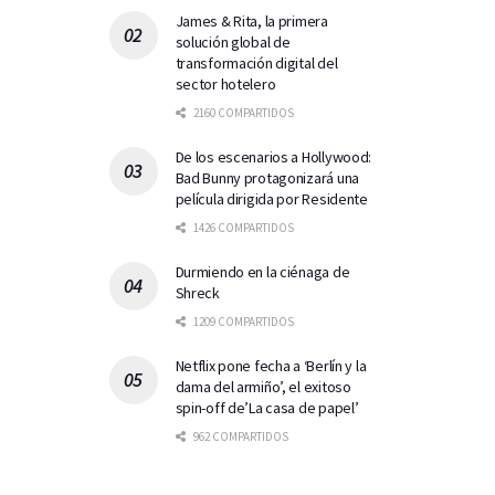
James & Rita, la primera
solución global de
transformación digital del
sector hotelero
2160 COMPARTIDOS
De los escenarios a Hollywood:
Bad Bunny protagonizará una
película dirigida por Residente
1426 COMPARTIDOS
Durmiendo en la ciénaga de
Shreck
1209 COMPARTIDOS
Netflix pone fecha a ‘Berlín y la
dama del armiño’, el exitoso
spin-off de’La casa de papel’
962 COMPARTIDOS