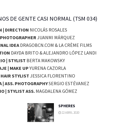
OS DE GENTE CASI NORMAL (TSM 034)
N | DIRECTION
NICOLÁS ROSALES
| PHOTOGRAPHER
JUANMI MÁRQUEZ
INAL IDEA
DRAGOBCN.COM & LA CRÈME FILMS
TION
DAYDA BRITO & ALEJANDRO LÓPEZ LANDI
O | STYLIST
BERTA MAKOWSKY
JE | MAKE UP
YURENA CAZORLA
 HAIR STYLIST
JESSICA FLORENTINO
A | ASS. PHOTOGRAPHY
SERGIO ESTÉVANEZ
IO | STYLIST
ASS.
MAGDALENA GÓMEZ
SPHERES
22 ABRIL 2020