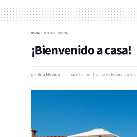
Inicio
hoteles - timeIN
¡Bienvenido a casa!
por
Ana Medina
hace 6 años
Tiempo de lectura: 1 min d