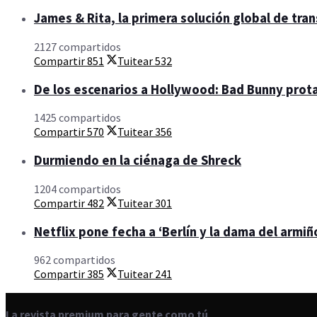
James & Rita, la primera solución global de tra
2127 compartidos
Compartir
851
Tuitear
532
De los escenarios a Hollywood: Bad Bunny prota
1425 compartidos
Compartir
570
Tuitear
356
Durmiendo en la ciénaga de Shreck
1204 compartidos
Compartir
482
Tuitear
301
Netflix pone fecha a ‘Berlín y la dama del armiño
962 compartidos
Compartir
385
Tuitear
241
La revista premium para gente como tú