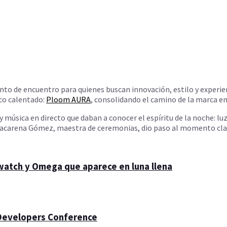
unto de encuentro para quienes buscan innovación, estilo y experi
co calentado:
Ploom AURA
, consolidando el camino de la marca en
 música en directo que daban a conocer el espíritu de la noche: luz
Macarena Gómez, maestra de ceremonias, dio paso al momento clave:
Swatch y Omega que aparece en luna llena
 Developers Conference