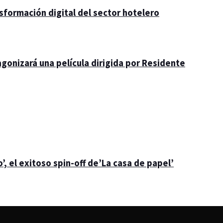
nsformación digital del sector hotelero
gonizará una película dirigida por Residente
’, el exitoso spin-off de’La casa de papel’