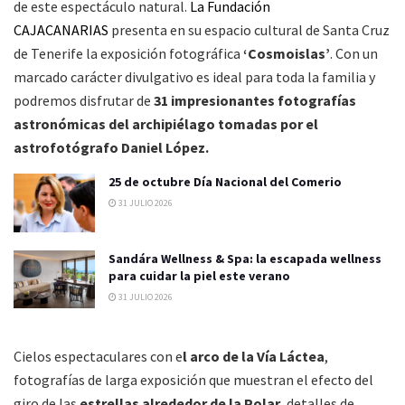
de este espectáculo natural.
La Fundación
CAJACANARIAS
presenta en su espacio cultural de Santa Cruz
de Tenerife la exposición fotográfica
‘Cosmoislas’
. Con un
marcado carácter divulgativo es ideal para toda la familia y
podremos disfrutar de
31 impresionantes fotografías
astronómicas del archipiélago tomadas por el
astrofotógrafo Daniel López.
25 de octubre Día Nacional del Comerio
31 JULIO 2026
Sandára Wellness & Spa: la escapada wellness
para cuidar la piel este verano
31 JULIO 2026
Cielos espectaculares con e
l arco de la Vía Láctea
,
fotografías de larga exposición que muestran el efecto del
giro de las
estrellas alrededor de la Polar
, detalles de