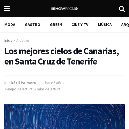
MODA
GASTRO
GREEN
CINE Y TV
MÚSICA
ARQ
Inicio
Artículos
Los mejores cielos de Canarias,
en Santa Cruz de Tenerife
por
Dácil Palmero
hace 5 años
Tiempo de lectura: 2 mins de lectura