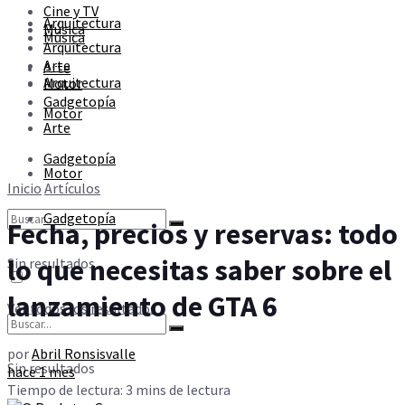
Cine y TV
Sin resultados
Arquitectura
Música
Música
Arquitectura
Arte
Arte
Ver todos los resultados
Arquitectura
Motor
Gadgetopía
Motor
Arte
Gadgetopía
Motor
Inicio
Artículos
Gadgetopía
Fecha, precios y reservas: todo
lo que necesitas saber sobre el
Sin resultados
lanzamiento de GTA 6
Ver todos los resultados
por
Abril Ronsisvalle
Sin resultados
hace 1 mes
Tiempo de lectura: 3 mins de lectura