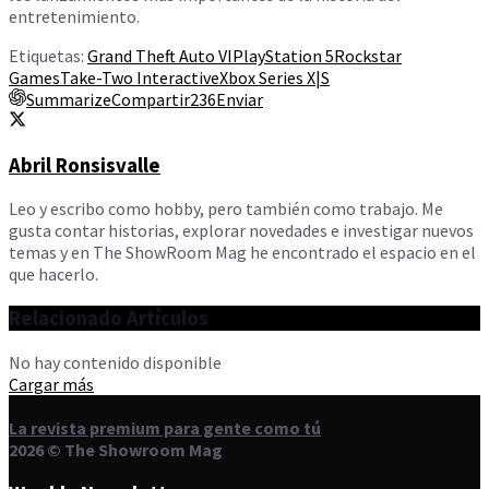
entretenimiento.
Etiquetas:
Grand Theft Auto VI
PlayStation 5
Rockstar
Games
Take-Two Interactive
Xbox Series X|S
Summarize
Compartir
236
Enviar
Abril Ronsisvalle
Leo y escribo como hobby, pero también como trabajo. Me
gusta contar historias, explorar novedades e investigar nuevos
temas y en The ShowRoom Mag he encontrado el espacio en el
que hacerlo.
Relacionado
Artículos
No hay contenido disponible
Cargar más
La revista premium para gente como tú
2026 © The Showroom Mag