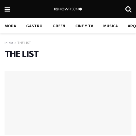
MODA
GASTRO
GREEN
CINE Y TV
MÚSICA
ARQ
Inicio
THE LIST
THE LIST