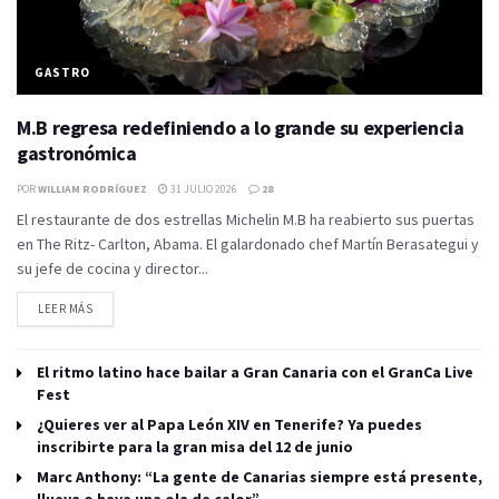
GASTRO
M.B regresa redefiniendo a lo grande su experiencia
gastronómica
POR
WILLIAM RODRÍGUEZ
31 JULIO 2026
28
El restaurante de dos estrellas Michelin M.B ha reabierto sus puertas
en The Ritz- Carlton, Abama. El galardonado chef Martín Berasategui y
su jefe de cocina y director...
LEER MÁS
El ritmo latino hace bailar a Gran Canaria con el GranCa Live
Fest
¿Quieres ver al Papa León XIV en Tenerife? Ya puedes
inscribirte para la gran misa del 12 de junio
Marc Anthony: “La gente de Canarias siempre está presente,