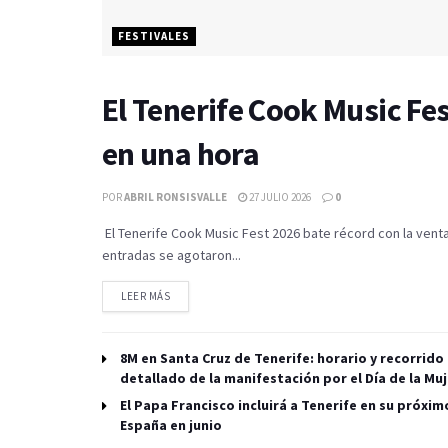
FESTIVALES
El Tenerife Cook Music Fe
en una hora
POR
ABRIL RONSISVALLE
27 JULIO 2026
0
El Tenerife Cook Music Fest 2026 bate récord con la vent
entradas se agotaron...
LEER MÁS
8M en Santa Cruz de Tenerife: horario y recorrido
detallado de la manifestación por el Día de la Muj
El Papa Francisco incluirá a Tenerife en su próximo
España en junio