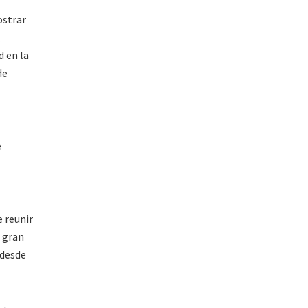
ostrar
,
d en la
de
e
e reunir
r gran
 desde