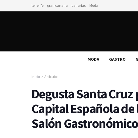
tenerife
gran canaria
canarias
Moda
MODA
GASTRO
G
Inicio
Artículos
Degusta Santa Cruz 
Capital Española de 
Salón Gastronómico