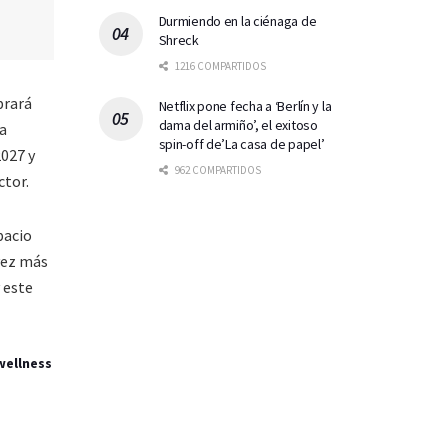
Durmiendo en la ciénaga de
Shreck
1216 COMPARTIDOS
brará
Netflix pone fecha a ‘Berlín y la
dama del armiño’, el exitoso
 a
spin-off de’La casa de papel’
2027 y
962 COMPARTIDOS
ctor.
pacio
 vez más
 este
wellness