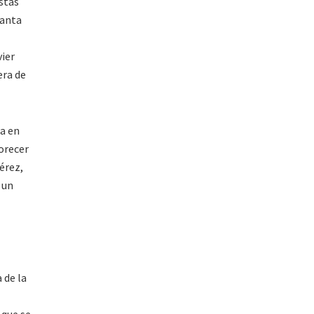
stas
Santa
ier
era de
na en
orecer
érez,
 un
 de la