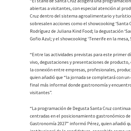
“El stand de Santa Cruz acogerá una programación 
abiertas a visitantes, con especial atención al pro
Cruz dentro del sistema agroalimentario y turísti
sobresalen acciones como el showcooking ‘Santa C
Rodríguez de Juliana Kind Food; la degustación ‘S
Gofio Azul; y el showcooking ‘Tenerife en la mesa, 
“Entre las actividades previstas para este primer 
vivo, degustaciones y presentaciones de producto, 
la conexión entre empresas, profesionales, produc
quien añadió que “la jornada se completará con un
final más informal donde gastronomía y encuentro
visitantes”.
“La programación de Degusta Santa Cruz continuará
centradas en el posicionamiento gastronómico de S
Gastronomía 2027” informó Pérez, quien añadió q