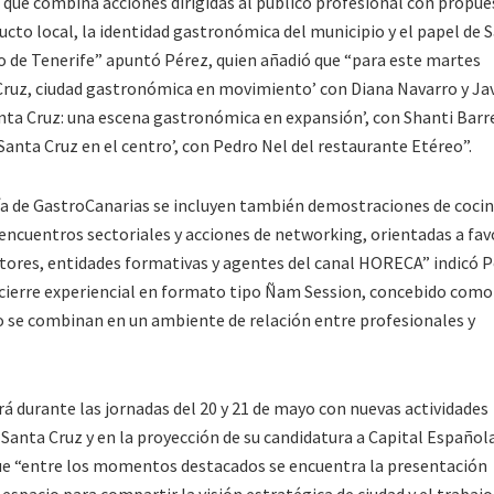
que combina acciones dirigidas al público profesional con propue
ducto local, la identidad gastronómica del municipio y el papel de 
co de Tenerife” apuntó Pérez, quien añadió que “para este martes
ruz, ciudad gastronómica en movimiento’ con Diana Navarro y Jav
anta Cruz: una escena gastronómica en expansión’, con Shanti Barr
Santa Cruz en el centro’, con Pedro Nel del restaurante Etéreo”.
día de GastroCanarias se incluyen también demostraciones de coci
encuentros sectoriales y acciones de networking, orientadas a fav
tores, entidades formativas y agentes del canal HORECA” indicó P
 cierre experiencial en formato tipo Ñam Session, concebido como
 se combinan en un ambiente de relación entre profesionales y
 durante las jornadas del 20 y 21 de mayo con nuevas actividades
anta Cruz y en la proyección de su candidatura a Capital Española
ue “entre los momentos destacados se encuentra la presentación